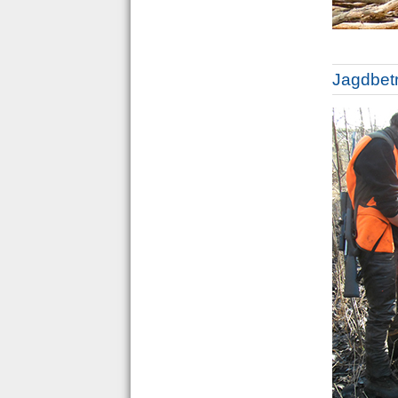
Jagdbetr