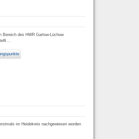
e im Bereich des HWR Gartow-Lüchow
llt ...
tungspunkte
 erstmals im Heidekreis nachgewiesen worden