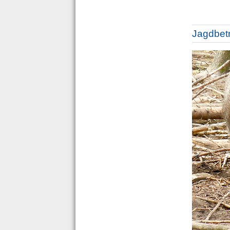
Jagdbetr