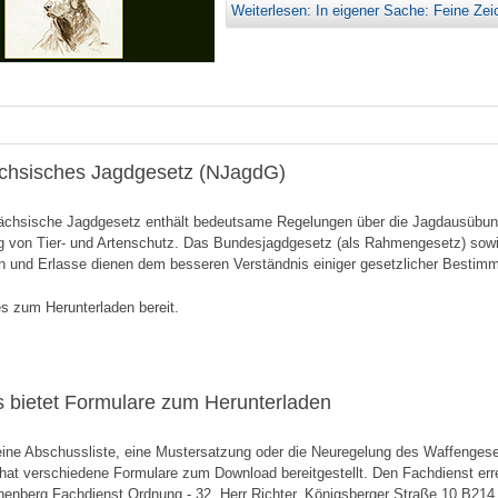
Weiterlesen: In eigener Sache: Feine Ze
chsisches Jagdgesetz (NJagdG)
ächsische Jagdgesetz enthält bedeutsame Regelungen über die Jagdausübung
g von Tier- und Artenschutz. Das Bundesjagdgesetz (als Rahmengesetz) sow
n und Erlasse dienen dem besseren Verständnis einiger gesetzlicher Bestim
es zum Herunterladen bereit.
s bietet Formulare zum Herunterladen
eine Abschussliste, eine Mustersatzung oder die Neuregelung des Waffenges
at verschiedene Formulare zum Download bereitgestellt. Den Fachdienst erre
enberg Fachdienst Ordnung - 32, Herr Richter, Königsberger Straße 10 B214