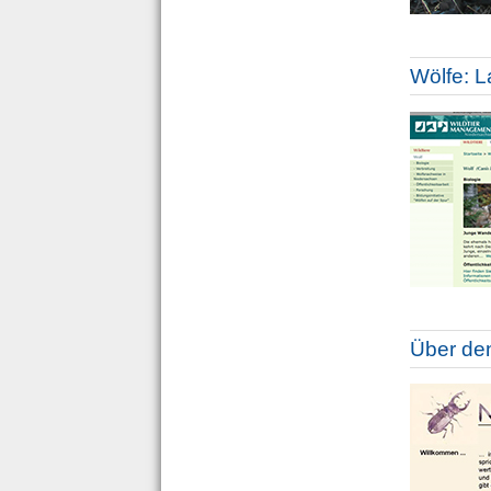
Wölfe: L
Über den