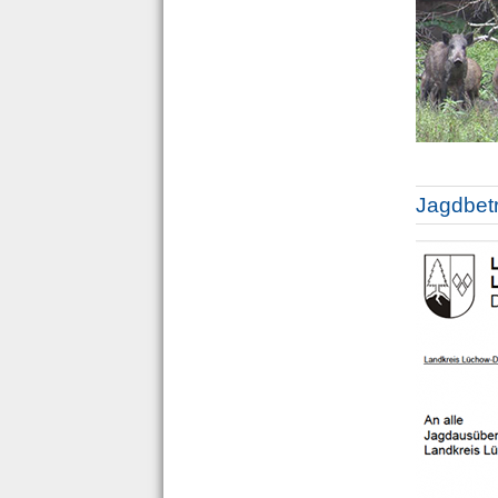
Jagdbetr