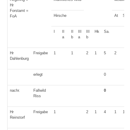
Hr
Forstamt =
Hirsche
At
St
FoA
I
II
II
III
III
Hk
Sa.
a
b
a
b
Hr
Freigabe
1
1
2
1
5
2
Dahlenburg
erlegt
0
nachr.
Fallwild
0
Riss
Hr
Freigabe
1
2
1
4
1
1
Reinstorf