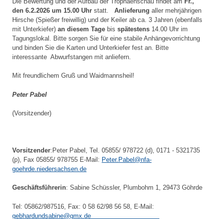
Die Bewertung und der Aufbau der Trophäenschau findet am
Fr.,
den 6.2.2026 um 15.00 Uhr
statt.
Anlieferung
aller mehrjährigen
Hirsche (Spießer freiwillig) und der Keiler ab ca. 3 Jahren (ebenfalls
mit Unterkiefer)
an diesem Tage
bis
spätestens
14.00 Uhr im
Tagungslokal. Bitte sorgen Sie für eine stabile Anhängevorrichtung
und binden Sie die Karten und Unterkiefer fest an. Bitte
interessante Abwurfstangen mit anliefern.
Mit freundlichem Gruß und Waidmannsheil!
Peter Pabel
(Vorsitzender)
Vorsitzender
:Peter Pabel, Tel. 05855/ 978722 (d), 0171 - 5321735
(p), Fax 05855/ 978755 E-Mail:
Peter.Pabel@nfa-
goehrde.niedersachsen.de
Geschäftsführerin
: Sabine Schüssler, Plumbohm 1, 29473 Göhrde
Tel: 05862/987516, Fax: 0 58 62/98 56 58, E-Mail:
gebhardundsabine@gmx.de