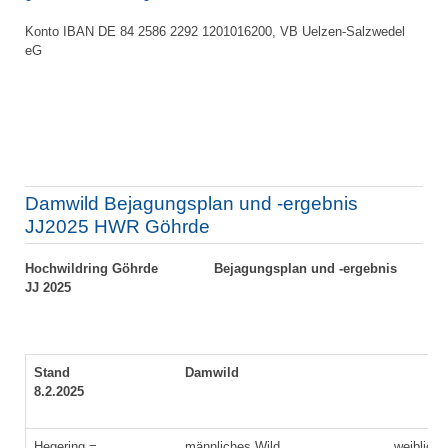
Konto IBAN DE 84 2586 2292 1201016200, VB Uelzen-Salzwedel
eG
Damwild Bejagungsplan und -ergebnis
JJ2025 HWR Göhrde
Hochwildring Göhrde
Bejagungsplan und -ergebnis
JJ 2025
Stand
Damwild
8.2.2025
Hegering =
männliches Wild
weibliche