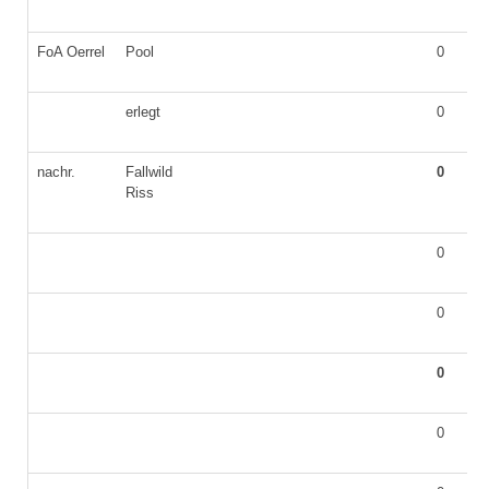
FoA Oerrel
Pool
0
erlegt
0
nachr.
Fallwild
0
Riss
0
0
0
0