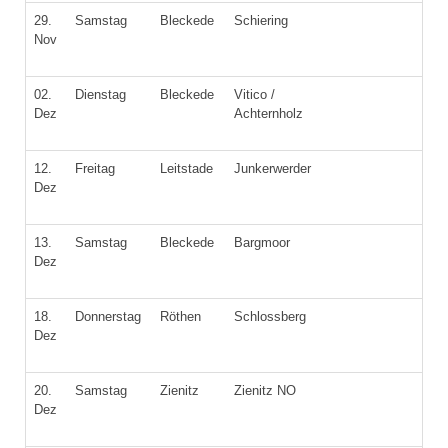
29.
Samstag
Bleckede
Schiering
Nov
02.
Dienstag
Bleckede
Vitico /
Dez
Achternholz
12.
Freitag
Leitstade
Junkerwerder
Dez
13.
Samstag
Bleckede
Bargmoor
Dez
18.
Donnerstag
Röthen
Schlossberg
Dez
20.
Samstag
Zienitz
Zienitz NO
Dez