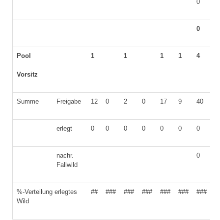
0
0
Pool
1
1
1
1
4
2
Vorsitz
Summe
Freigabe
12
0
2
0
17
9
40
1
erlegt
0
0
0
0
0
0
0
0
nachr.
0
0
Fallwild
%-Verteilung erlegtes
##
###
###
###
###
###
###
#
Wild