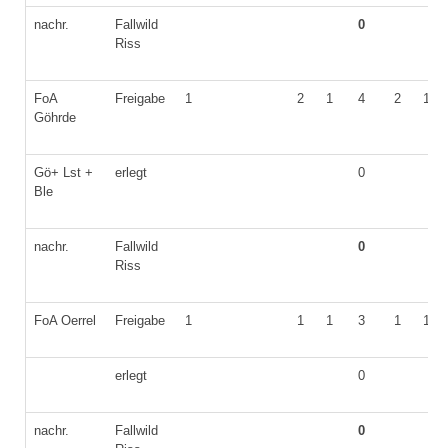
nachr.
Fallwild
0
Riss
FoA
Freigabe
1
2
1
4
2
1
Göhrde
Gö+ Lst +
erlegt
0
Ble
nachr.
Fallwild
0
Riss
FoA Oerrel
Freigabe
1
1
1
3
1
1
erlegt
0
nachr.
Fallwild
0