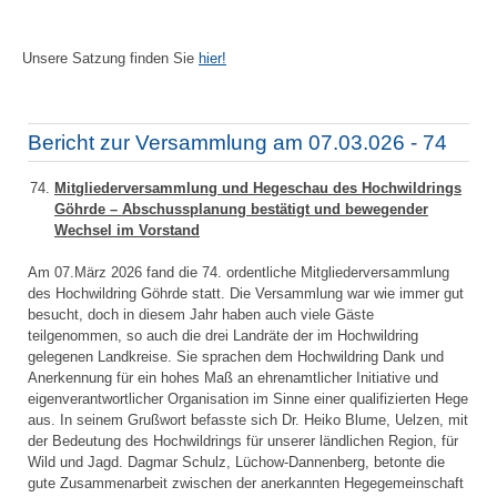
Unsere Satzung finden Sie
hier!
Bericht zur Versammlung am 07.03.026 - 74
Mitgliederversammlung und Hegeschau des Hochwildrings
Göhrde – Abschussplanung bestätigt und bewegender
Wechsel im Vorstand
Am 07.März 2026 fand die 74. ordentliche Mitgliederversammlung
des Hochwildring Göhrde statt. Die Versammlung war wie immer gut
besucht, doch in diesem Jahr haben auch viele Gäste
teilgenommen, so auch die drei Landräte der im Hochwildring
gelegenen Landkreise. Sie sprachen dem Hochwildring Dank und
Anerkennung für ein hohes Maß an ehrenamtlicher Initiative und
eigenverantwortlicher Organisation im Sinne einer qualifizierten Hege
aus. In seinem Grußwort befasste sich Dr. Heiko Blume, Uelzen, mit
der Bedeutung des Hochwildrings für unserer ländlichen Region, für
Wild und Jagd. Dagmar Schulz, Lüchow-Dannenberg, betonte die
gute Zusammenarbeit zwischen der anerkannten Hegegemeinschaft