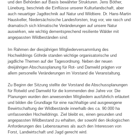
und den Behörden auf Basis bewährter Strukturen. Jens Böther,
Lüneburg, beschrieb die Einflüsse unserer Kulturlandschaft, aber
auch neuartiger Jagdtechnik auf Natur und Wildtiere. Dr. Hans-Martin
Hauskeller, Niedersächsische Landesforsten, trug vor, wie rasch und
dramatisch sich klimatische Veränderungen auf unsere Natur
auswirken, wie wichtig dementsprechend resiliente Wälder mit
angepassten Wildbeständen sind.
Im Rahmen der diesjährigen Mitgliederversammlung des
Hochwildrings Göhrde standen wichtige organisatorische und
jagdliche Themen auf der Tagesordnung. Neben der neuen
dreijährigen Abschussplanung für Rot- und Damwild prägten vor
allem personelle Veränderungen im Vorstand die Veranstaltung.
Zu Beginn der Sitzung stellte der Vorstand die Abschussplanungen
für Rotwild und Damwild für die kommenden drei Jahre vor. Die
Planungen wurden den anwesenden Mitgliedern ausführlich erläutert
und bilden die Grundlage für eine nachhaltige und ausgewogene
Bewirtschaftung der Wildbestände innerhalb des ca. 90.000 ha
umfassenden Hochwildrings. Ziel bleibt es, einen gesunden und
angepassten Wildbestand zu erhalten, der sowohl den ökologischen
Anforderungen des Lebensraumes als auch den Interessen von
Forst, Landwirtschaft und Jagd gerecht wird.