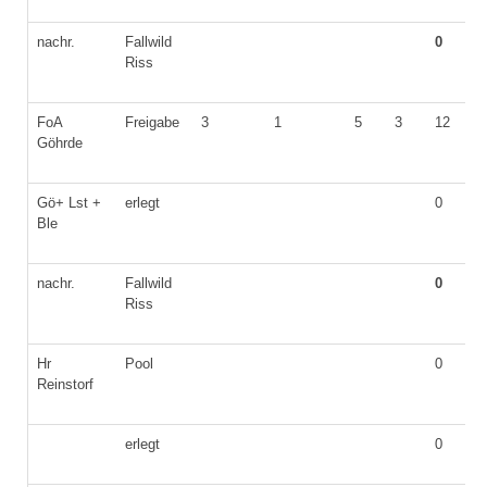
nachr.
Fallwild
0
Riss
FoA
Freigabe
3
1
5
3
12
6
Göhrde
Gö+ Lst +
erlegt
0
Ble
nachr.
Fallwild
0
Riss
Hr
Pool
0
Reinstorf
erlegt
0