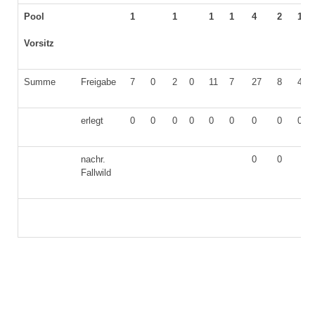
Pool
1
1
1
1
4
2
1
Vorsitz
Summe
Freigabe
7
0
2
0
11
7
27
8
4
erlegt
0
0
0
0
0
0
0
0
0
nachr.
0
0
Fallwild