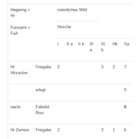
Hegering =
männliches Wild
w
Hr
Hirsche
A
Forstamt =
FoA
I
II a
II b
III
III
Hk
Sa.
a
b
Hr
Freigabe
2
3
2
7
2
Hitzacker
erlegt
0
nachr.
Fallwild
0
Riss
Hr Zernien
Freigabe
2
3
1
6
2