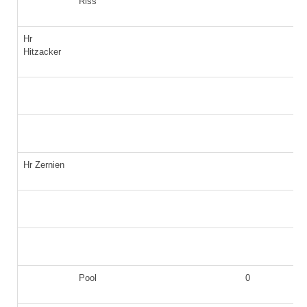
Riss
Hr
Hitzacker
Hr Zernien
Pool
0