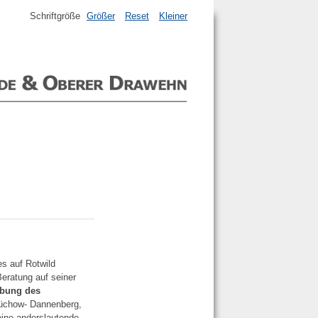
Schriftgröße
Größer
Reset
Kleiner
es auf Rotwild
Beratung auf seiner
ebung des
Lüchow- Dannenberg,
eine anderslautende