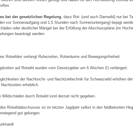
roffen.
 es bei der gesetzlichen Regelung
, dass Rot- (und auch Damwild) nur bei Tag
den vor Sonnenaufgang und 1,5 Stunden nach
Sonnenuntergang) bejagt werde
chäden oder deutlicher Mängel bei der Erfüllung der Abschusspläne (im Hochw
lungen beantragt werden.
 des Rotwildes verlangt Ruhezeiten, Ruheräume und Bewegungsfreiheit.
gdzeiten auf Rotwild wurden vom Gesetzgeber um 6 Wochen (!) verlängert.
lichkeiten der Nachtsicht- und Nachtzieltechnik für Schwarzwild erhöhen de
 Nachtzeiten erheblich.
 Wildschäden durch Rotwild sind derzeit nicht gegeben.
 des Rotwildabschusses ist im letzten Jagdjahr selbst in den feldbetonten He
erwiegend gut gelungen.
urkhardt