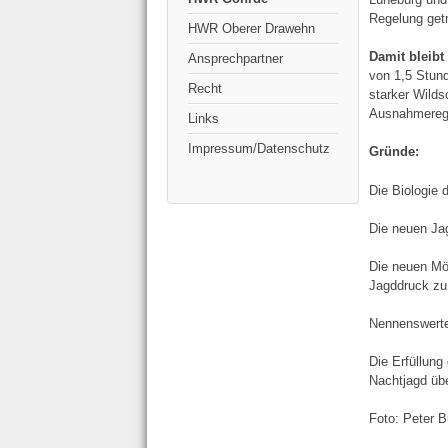
Regelung get
HWR Oberer Drawehn
Damit bleibt
Ansprechpartner
von 1,5 Stun
Recht
starker Wilds
Ausnahmerege
Links
Impressum/Datenschutz
Gründe:
Die Biologie
Die neuen Ja
Die neuen Mög
Jagddruck zu
Nennenswerte
Die Erfüllung
Nachtjagd üb
Foto: Peter B