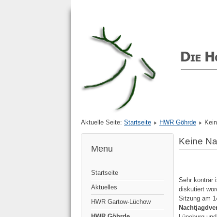
Aktuelle Seite:
Startseite
HWR Göhrde
Kein
Keine Na
Menu
Startseite
Sehr konträr 
Aktuelles
diskutiert wo
Sitzung am 14
HWR Gartow-Lüchow
Nachtjagdver
HWR Göhrde
Lüneburg und