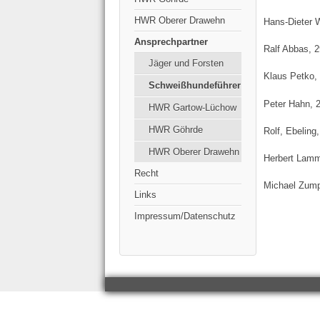
HWR Oberer Drawehn
Hans-Dieter 
Ansprechpartner
Ralf Abbas, 
Jäger und Forsten
Klaus Petko,
Schweißhundeführer
Peter Hahn, 2
HWR Gartow-Lüchow
HWR Göhrde
Rolf, Ebelin
HWR Oberer Drawehn
Herbert Lamm
Recht
Michael Zump
Links
Impressum/Datenschutz